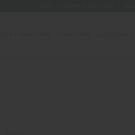
TÜREN + TORE HIER SELBST PLANEN
Kont
STER + HAUSTÜREN
STAHLTÜREN
GLASTÜREN
Garten