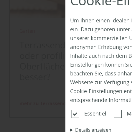
Cookie-Ei
Um Ihnen einen idealen 
ein. Dazu gehören unter
Garten
unserer kommerziellen U
Terrassendielen: Glatt
anonymen Erhebung von St
oder profiliert – welche
Inhalte auch nach dem B
Oberfläche passt
Einstellungen können Sie
beachten Sie, dass anhand
besser?
Webseite zur Verfügung s
Cookie-Einstellungen en
entsprechende Informat
mehr zu Terrassendielen
Essentiell
M
Details anzeigen