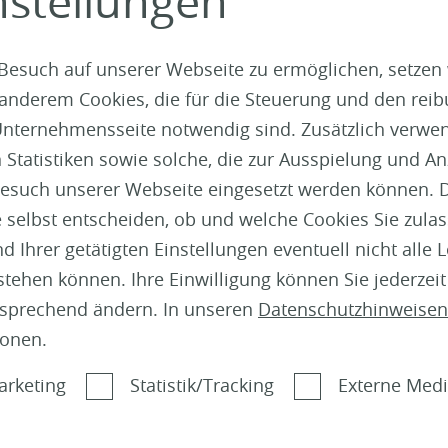
nstellungen
Besuch auf unserer Webseite zu ermöglichen, setzen
 anderem Cookies, die für die Steuerung und den reib
Boden
|
Wand und Decke
|
Holzbau
nternehmensseite notwendig sind. Zusätzlich verwen
Mein Rückzugsort: So
atistiken sowie solche, die zur Ausspielung und Anz
gestalten Sie Ihren
esuch unserer Webseite eingesetzt werden können. 
Hobbyraum, wenn die
 selbst entscheiden, ob und welche Cookies Sie zula
 Ihrer getätigten Einstellungen eventuell nicht alle 
Kinder aus dem Haus
tehen können. Ihre Einwilligung können Sie jederzei
sind
tsprechend ändern. In unseren
Datenschutzhinweisen
ionen.
mehr dazu
arketing
Statistik/Tracking
Externe Med