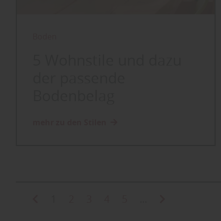
Boden
5 Wohnstile und dazu
der passende
Bodenbelag
mehr zu den Stilen
1
2
3
4
5
...