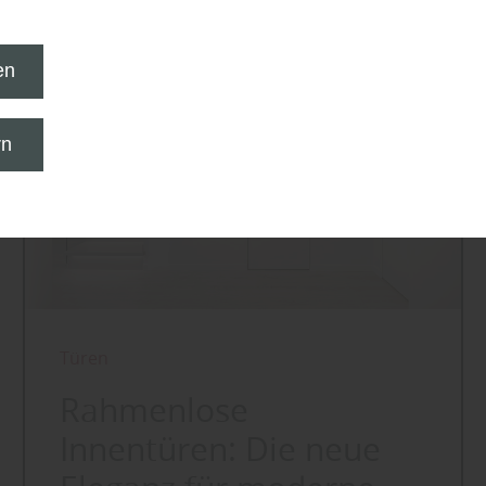
en
rn
Türen
Rahmenlose
Innentüren: Die neue