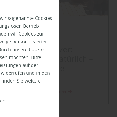
 wir sogenannte Cookies
ungslosen Betrieb
Garten
den wir Cookies zur
Modifizierte
eige personalisierter
Terrassenhölzer:
Durch unsere Cookie-
langlebig & natürlich –
ssen möchten. Bitte
Leistungen auf der
Was macht sie
t widerrufen und in den
besonders?
finden Sie weitere
Mehr zu Terrassenhölzern
ien