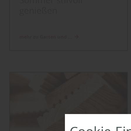
Sommer stilvoll
genießen
mehr zu Garten und ...