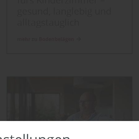
fürs Kinderzimmer –
gesund, langlebig und
alltagstauglich
mehr zu Bodenbelägen