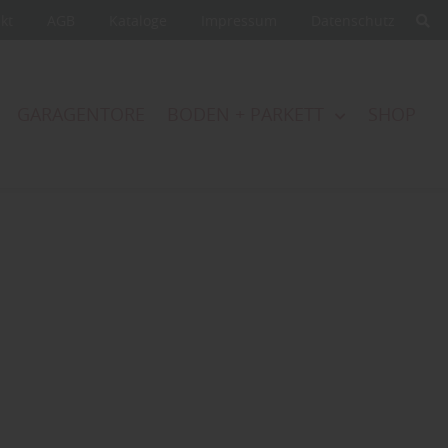
akt
AGB
Kataloge
Impressum
Datenschutz
GARAGENTORE
BODEN + PARKETT
SHOP