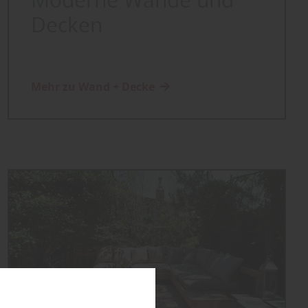
Moderne Wände und
Decken
Mehr zu Wand + Decke