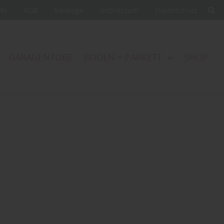
akt
AGB
Kataloge
Impressum
Datenschutz
GARAGENTORE
BODEN + PARKETT
SHOP