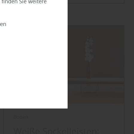
finden Sie weitere
ien
Boden
Weiße Sockelleisten: