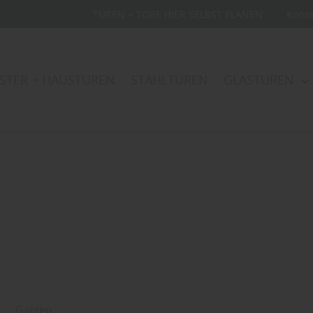
TÜREN + TORE HIER SELBST PLANEN
Kont
STER + HAUSTÜREN
STAHLTÜREN
GLASTÜREN
Garten