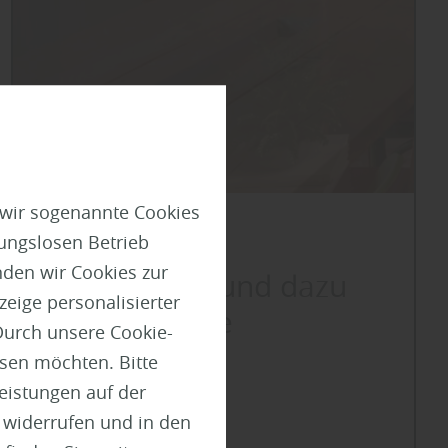
 wir sogenannte Cookies
Boden
ungslosen Betrieb
den wir Cookies zur
5 Wohnstile und dazu
eige personalisierter
der passende
Durch unsere Cookie-
Bodenbelag
ssen möchten. Bitte
Leistungen auf der
mehr zu den Stilen
t widerrufen und in den