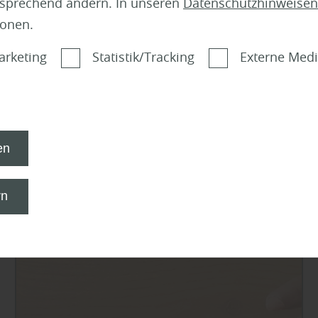
tsprechend ändern. In unseren
Datenschutzhinweisen
ionen.
arketing
Statistik/Tracking
Externe Med
en
rn