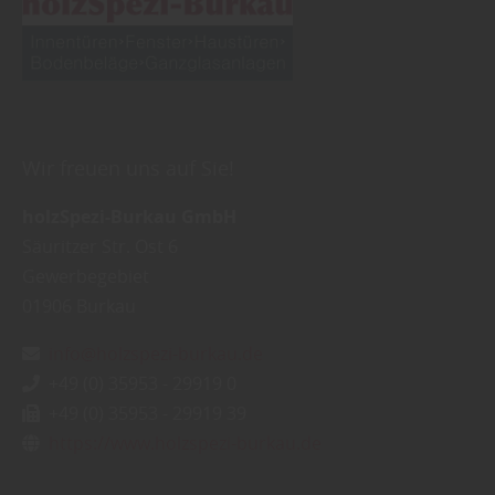
Datenschutzhinweisen
finden Sie weitere
entsprechende Informationen.
Wir freuen uns auf Sie!
holzSpezi-Burkau GmbH
Säuritzer Str. Ost 6
Gewerbegebiet
01906
Burkau
info@holzspezi-burkau.de
+49 (0) 35953 - 29919 0
+49 (0) 35953 - 29919 39
https://www.holzspezi-burkau.de