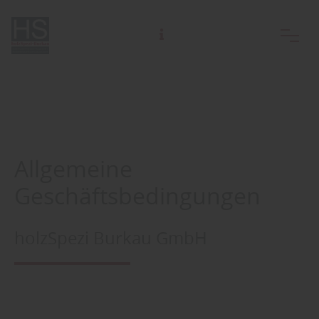
Samstag und ausserhalb der Öffnungszeiten gerne nach telefonischer Absprache .
Allgemeine
Geschäftsbedingungen
holzSpezi Burkau GmbH