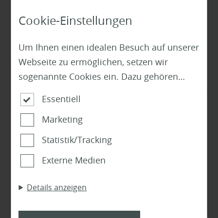
Cookie-Einstellungen
Um Ihnen einen idealen Besuch auf unserer
Webseite zu ermöglichen, setzen wir
sogenannte Cookies ein. Dazu gehören
unter anderem Cookies, die für die
Essentiell
Steuerung und den reibungslosen Betrieb
Marketing
unserer kommerziellen Unternehmensseite
Boden
notwendig sind. Zusätzlich verwenden wir
Statistik/Tracking
Parkett vs. Laminat: Welcher
Cookies zur anonymen Erhebung von
Fußbodenbelag ist der richtige?
Externe Medien
Statistiken sowie solche, die zur
Ausspielung und Anzeige personalisierter
Details anzeigen
Mehr zu Bodenbelägen
Inhalte auch nach dem Besuch unserer
Webseite eingesetzt werden können. Durch