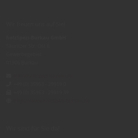
Wir freuen uns auf Sie!
holzSpezi-Burkau GmbH
Säuritzer Str. Ost 6
Gewerbegebiet
01906
Burkau
info@holzspezi-burkau.de
+49 (0) 35953 - 29919 0
+49 (0) 35953 - 29919 39
https://www.holzspezi-burkau.de
Wir sind für Sie da!